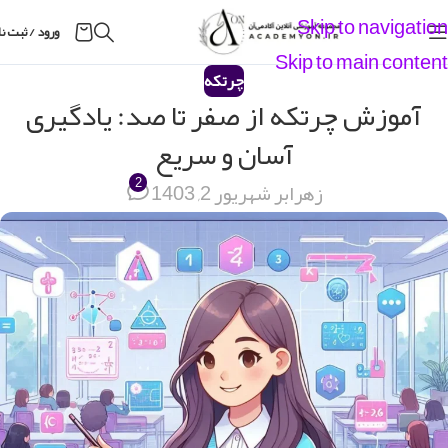
Skip to navigation
ورود / ثبت ن
Skip to main content
چرتکه
آموزش چرتکه از صفر تا صد: یادگیری
آسان و سریع
2
زهرا
بر شهریور 2, 1403