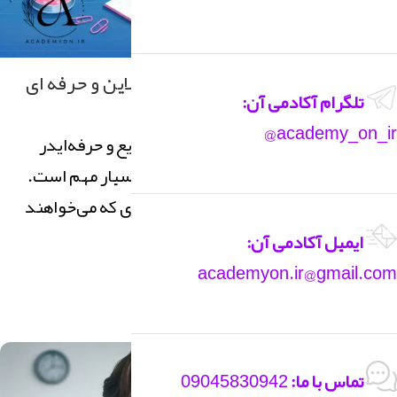
زبان انگلیسی
کلاس خصوصی زبان انگلیسی :آنلاین و حرفه ای
تلگرام آکادمی آن:
1
زهرا
academy_on_ir@
کلاس خصوصی زبان انگلیسی :سریع و حرفه‌ایدر
عصر فعلی، یادگیری زبان انگلیسی بسیار مهم است.
کلاس‌های خصوصی این زبان به افرادی که می‌خواهند
...
ایمیل آکادمی آن:
ادامه مطلب
academyon.ir@gmail.com
02
تماس با ما:
09045830942
شهریور