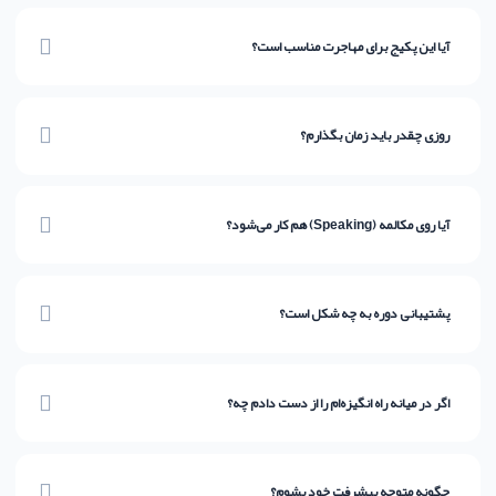
زیرا کلاس‌های سنتی روی گرامر خشک تمرکز دارند، اما آکادمی آن با رویکردی علمی،
زبان را ناخودآگاه نهادینه می‌کند و یک دوره زبان انگلیسی استاندارد CEFR را ارائه
آیا این پکیج برای مهاجرت مناسب است؟
می‌دهد.
قطعا! یادگیری با این روش به شما اطمینان می‌دهد که برای مهاجرت تحصیلی یا کاری،
سطح زبانی شما معتبر و آماده شرکت در آزمون‌ها خواهد بود.
روزی چقدر باید زمان بگذارم؟
طراحی میکرولرنینگ دوره ما به گونه‌ای است که تنها با روزی ۳۰ تا ۴۵ دقیقه مطالعه
مستمر، می‌توانید بهترین نتیجه را بگیرید. استمرار بسیار مهم‌تر از ساعات طولانی
آیا روی مکالمه (Speaking) هم کار می‌شود؟
است.
بله، هدف نهایی برقراری ارتباط است. تمرین‌های تعاملی و شبیه‌سازی مکالمات
روزمره بخش بزرگی از آموزش‌های ما را تشکیل می‌دهند.
پشتیبانی دوره به چه شکل است؟
شما هرگز تنها نخواهید بود. منتورها و اساتید آکادمی آن در طول هفته پاسخگوی
سوالات شما هستند و تمرین‌هایتان را بررسی می‌کنند.
اگر در میانه راه انگیزه‌ام را از دست دادم چه؟
رویکرد داستان‌محور دوره‌های ما دقیقاً برای حفظ انگیزه طراحی شده است! محتوای ما
مانند یک سریال جذاب است که شما را مشتاق نگه می‌دارد.
چگونه متوجه پیشرفت خود بشوم؟