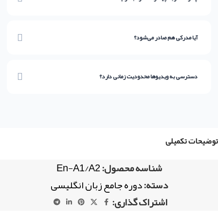
در پایان هر ماژول، ارزیابی‌های تعاملی در نظر گرفته شده که به صورت دقیق نشان
می‌دهد چقدر از مسیر را با موفقیت طی کرده‌اید.
آیا مدرکی هم صادر می‌شود؟
بله، پس از گذراندن موفقیت‌آمیز آزمون‌های جامع، گواهی پایان‌دوره معتبر که
منطبق بر سطوح CEFR است به شما اعطا خواهد شد.
دسترسی به ویدیوها محدودیت زمانی دارد؟
خیر! با یک بار تهیه پکیج، شما دسترسی دائمی (Lifetime Access) به محتواها
خواهید داشت.
توضیحات تکمیلی
شناسه محصول:
En-A1/A2
دسته:
دوره جامع زبان انگلیسی
اشتراک گذاری: