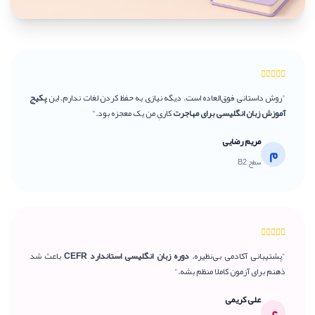
"روش داستانی فوق‌العاده است. دیگه نیازی به حفظ کردن لغات ندارم. این
پکیج
آموزش زبان انگلیسی برای مهاجرت
کاریِ من یک معجزه بود."
مریم رضایی
م
سطح B2
"پشتیبانی آکادمی بی‌نظیره.
دوره زبان انگلیسی استاندارد CEFR
باعث شد
ذهنم برای آزمون کاملا منظم بشه."
علی کریمی
ع