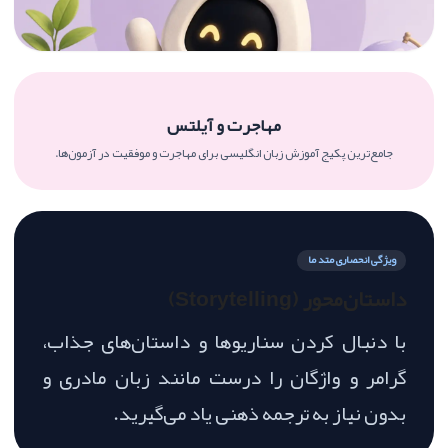
مهاجرت و آیلتس
جامع‌ترین پکیج آموزش زبان انگلیسی برای مهاجرت و موفقیت در آزمون‌ها.
ویژگی انحصاری متد ما
منتورینگ اختصاصی
داستان‌محور (Storytelling)
شما هرگز در این مسیر تنها نیستید.
با دنبال کردن سناریوها و داستان‌های جذاب،
گرامر و واژگان را درست مانند زبان مادری و
بدون نیاز به ترجمه ذهنی یاد می‌گیرید.