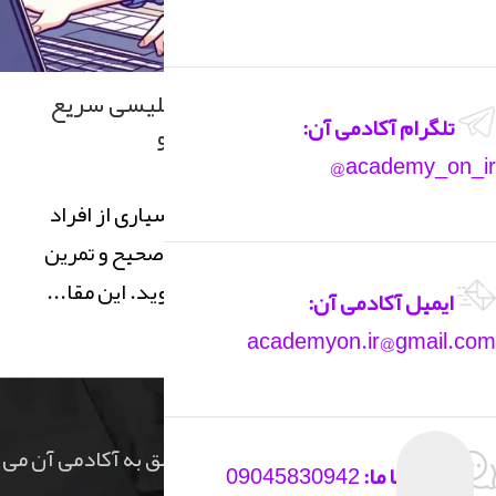
زبان انگلیسی
بهترین آموزش مکالمه زبان انگلیسی سریع
تلگرام آکادمی آن:
برای یادگیری گفتگو
academy_on_ir@
0
زهرا
مکالمه زبان انگلیسی سریع برای بسیاری از افراد
چالش‌برانگیز است. اما با روش‌های صحیح و تمرین
مداوم، می‌توانید به سرعت بهتر شوید. این مقا...
ایمیل آکادمی آن:
ادامه مطلب
academyon.ir@gmail.com
Copyright ©2023
کلیه حقوق مادی و معنوی این سایت متعلق به آکادمی آن می
تماس با ما:
09045830942