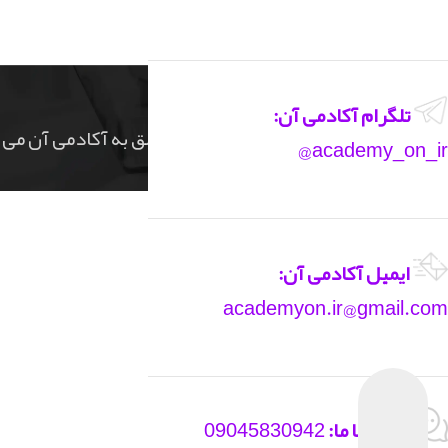
Copyright ©2023
تلگرام آکادمی آن:
کلیه حقوق مادی و معنوی این سایت متعلق به آکادمی آن می
academy_on_ir@
باشد
ایمیل آکادمی آن:
academyon.ir@gmail.com
تماس با ما:
09045830942